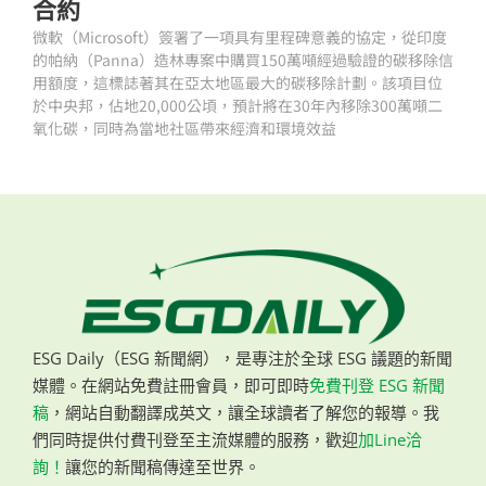
合約
微軟（Microsoft）簽署了一項具有里程碑意義的協定，從印度
的帕納（Panna）造林專案中購買150萬噸經過驗證的碳移除信
用額度，這標誌著其在亞太地區最大的碳移除計劃。該項目位
於中央邦，佔地20,000公頃，預計將在30年內移除300萬噸二
氧化碳，同時為當地社區帶來經濟和環境效益
ESG Daily（ESG 新聞網），是專注於全球 ESG 議題的新聞
媒體。在網站免費註冊會員，即可即時
免費刊登 ESG 新聞
稿
，網站自動翻譯成英文，讓全球讀者了解您的報導。我
們同時提供付費刊登至主流媒體的服務，歡迎
加Line洽
詢！
讓您的新聞稿傳達至世界。