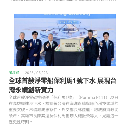
廖淑鈴
2025 / 05 / 23
全球首艘淨零船保利馬1號下水 展現台
灣永續創新實力
全球首艘淨零碳排船舶「保利馬1號」（Porrima P111）22日
在高雄興達港下水，標誌著台灣在海洋永續與綠色科技領域的
重要突破。帛琉總統惠恕仁、外交部長林佳龍、總統府資政沈
榮津、高雄市長陳其邁及保利馬創辦人施振榮等人，見證這一
歷史性時刻。