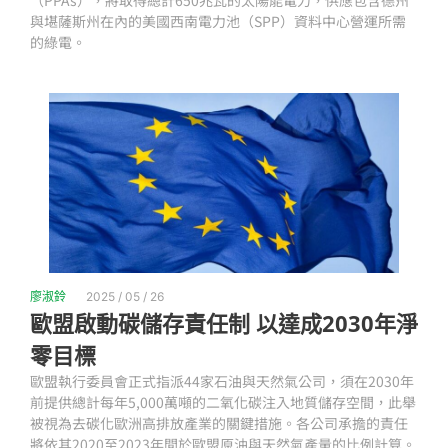
（PPAs），將取得總計650兆瓦的太陽能電力，供應包含德州
與堪薩斯州在內的美國西南電力池（SPP）資料中心營運所需
的綠電。
廖淑鈴
2025 / 05 / 26
歐盟啟動碳儲存責任制 以達成2030年淨
零目標
歐盟執行委員會正式指派44家石油與天然氣公司，須在2030年
前提供總計每年5,000萬噸的二氧化碳注入地質儲存空間，此舉
被視為去碳化歐洲高排放產業的關鍵措施。各公司承擔的責任
將依其2020至2023年間於歐盟原油與天然氣產量的比例計算。