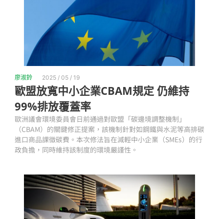
廖淑鈴
2025 / 05 / 19
歐盟放寬中小企業CBAM規定 仍維持
99%排放覆蓋率
歐洲議會環境委員會日前通過對歐盟「碳邊境調整機制」
（CBAM）的關鍵修正提案，該機制針對如鋼鐵與水泥等高排碳
進口商品課徵碳費。本次修法旨在減輕中小企業（SMEs）的行
政負擔，同時維持該制度的環境嚴謹性。