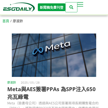
新聞稿免費刊登
首頁
/
廖淑鈴
廖淑鈴
2025 / 05 / 28
Meta與AES簽署PPAs 為SPP注入650
兆瓦綠電
Meta（臉書母公司）透過與AES公司簽署兩項長期購售電合約