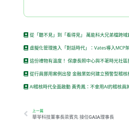
從「聽不見」到「看得見」 萬能科大兄弟檔跨域
虛擬化管理進入「對話時代」：Vates導入MCP
這份禮物有溫度！ 保康長照中心與不荖時光社區
從行員挪用案例出發 金融業如何建立預警型稽核
AI稽核時代全面啟動 黃秀鳳：不會用AI的稽核
上一篇
華苓科技董事長梁賓先 接任GAIA理事長