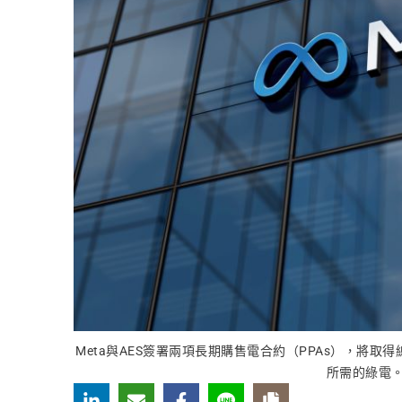
Meta與AES簽署兩項長期購售電合約（PPAs），將取
所需的綠電。