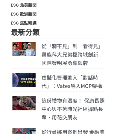
ESG 北美新聞
ESG 歐洲新聞
ESG 焦點精選
最新分類
從「聽不見」到「看得見」
萬能科大兄弟檔跨域創新
國際發明展勇奪銀牌
虛擬化管理進入「對話時
代」：Vates導入MCP架構
這份禮物有溫度！ 保康長照
中心與不荖時光社區據點長
輩，用花交朋友
從行員挪用案例出發 金融業