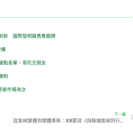
創新 國際發明展勇奪銀牌
架構
據點長輩，用花交朋友
機制
員將被市場淘汰
下一篇
從氣候變遷到媒體革新：XR節目《與極端氣候同行》 開創新媒體製播革命