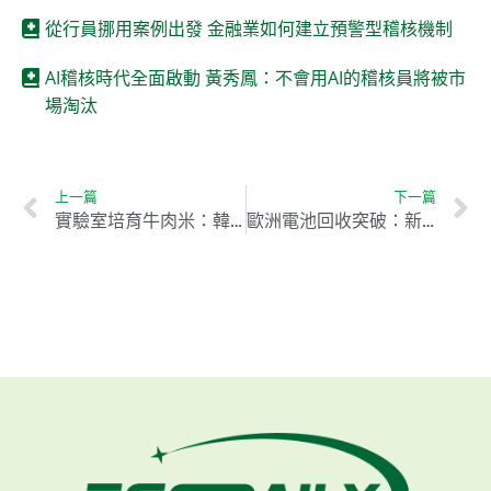
從行員挪用案例出發 金融業如何建立預警型稽核機制
AI稽核時代全面啟動 黃秀鳳：不會用AI的稽核員將被市
場淘汰
上一篇
下一篇
實驗室培育牛肉米：韓國研究團隊開創未來蛋白質新選擇
歐洲電池回收突破：新創公司挑戰中國供應鏈主導地位