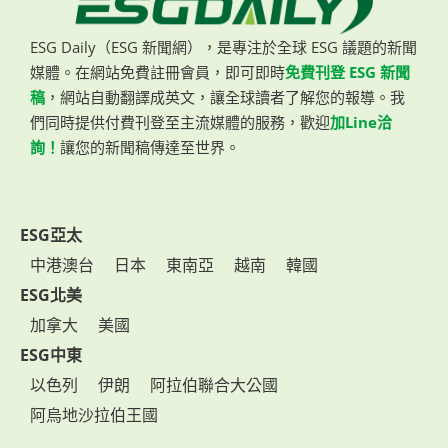
ESG Daily（ESG 新聞網），是專注於全球 ESG 議題的新聞
媒體。在網站免費註冊會員，即可即時
免費刊登 ESG 新聞
稿
，網站自動翻譯成英文，讓全球讀者了解您的報導。我
們同時提供付費刊登至主流媒體的服務，歡迎
加Line洽
詢！
讓您的新聞稿傳達至世界。
ESG亞太
中港澳台
日本
東南亞
越南
韓國
ESG北美
加拿大
美國
ESG中東
以色列
伊朗
阿拉伯聯合大公國
阿烏地沙拉伯王國