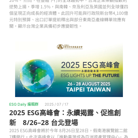
20%。 然而，在整體下行的全球趨勢中，台灣企業樂觀指數則
逆勢上揚，季增 1.5%，與南韓、奈及利亞及英國並列全球僅四
個呈現正向成長的經濟體。此回升可能與行政院新台幣4,100億
元特別預算、出口訂單提前釋出與部分東南亞產線轉單效應有
關，顯示台灣企業具備初步應變韌性。
ESG Daily 編輯群
2025 / 07 / 17
2025 ESG高峰會：永續揭露、促進創
新 8/26–28 台北登場
2025 ESG高峰會將於今年 8月26日至28日，假南港展覽館二館
7樓舉行。此次高峰會以「推動臺灣成為亞洲資產管理中心」為