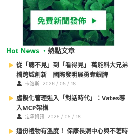
Hot News ‧
熱點文章
從「聽不見」到「看得見」 萬能科大兄弟
檔跨域創新 國際發明展勇奪銀牌
卡洛斯
2026 / 05 / 18
虛擬化管理進入「對話時代」：Vates導
入MCP架構
定承資訊
2026 / 05 / 18
這份禮物有溫度！ 保康長照中心與不荖時