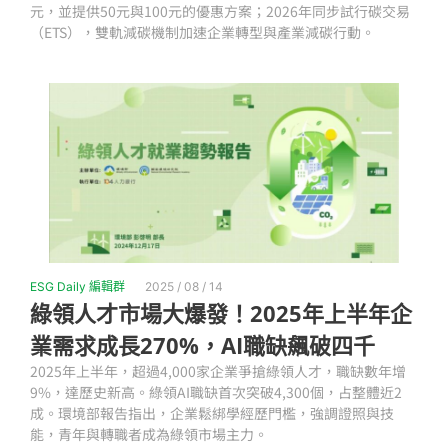
元，並提供50元與100元的優惠方案；2026年同步試行碳交易
（ETS），雙軌減碳機制加速企業轉型與產業減碳行動。
ESG Daily 編輯群
2025 / 08 / 14
綠領人才市場大爆發！2025年上半年企
業需求成長270%，AI職缺飆破四千
2025年上半年，超過4,000家企業爭搶綠領人才，職缺數年增
9%，達歷史新高。綠領AI職缺首次突破4,300個，占整體近2
成。環境部報告指出，企業鬆綁學經歷門檻，強調證照與技
能，青年與轉職者成為綠領市場主力。