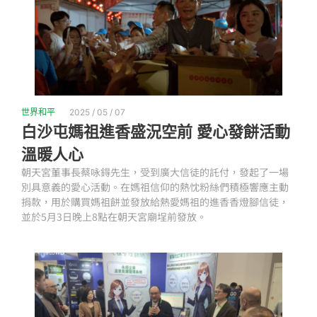
世界和平
2025 / 05 / 07
白沙屯媽祖進香盛況空前 愛心發餅活動
溫暖人心
朝天宮董事長蔡咏鍀先生，受到廣大信徒的託付，發起了一場
別具意義的愛心活動。在媽祖信仰的熱忱粉絲們積極響應主動
捐款，用於購買媽祖餅並發放給熱愛媽祖的進香香燈腳信徒，
並於5月3日晚上8點在朝天宮廟埕前發放。