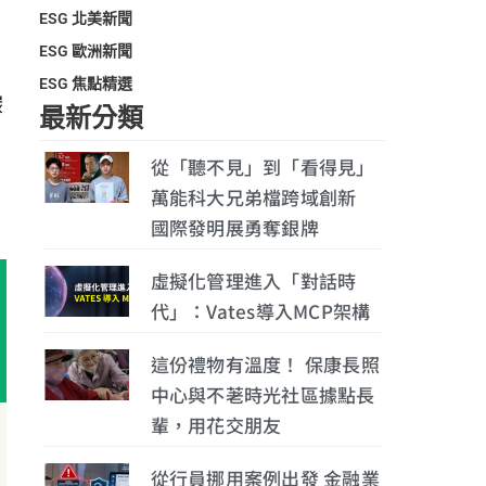
ESG 北美新聞
ESG 歐洲新聞
ESG 焦點精選
碳
最新分類
從「聽不見」到「看得見」
萬能科大兄弟檔跨域創新
國際發明展勇奪銀牌
虛擬化管理進入「對話時
代」：Vates導入MCP架構
這份禮物有溫度！ 保康長照
中心與不荖時光社區據點長
輩，用花交朋友
從行員挪用案例出發 金融業