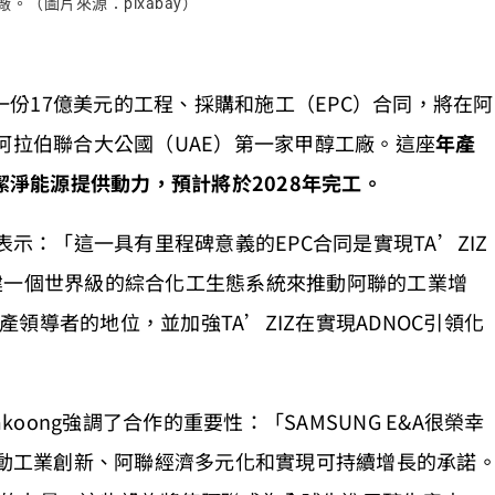
。（圖片來源：pixabay）
）簽署一份17億美元的工程、採購和施工（EPC）合同，將在阿
業城建造阿拉伯聯合大公國（UAE）第一家甲醇工廠。這座
年產
潔淨能源提供動力，預計將於2028年完工。
Kindi 表示：「這一具有里程碑意義的EPC合同是實現TA’ZIZ
區創建一個世界級的綜合化工生態系統來推動阿聯的工業增
領導者的地位，並加強TA’ZIZ在實現ADNOC引領化
amkoong強調了合作的重要性：「SAMSUNG E&A很榮幸
推動工業創新、阿聯經濟多元化和實現可持續增長的承諾