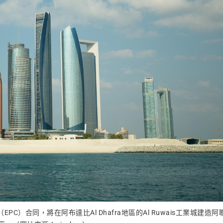
PC）合同，將在阿布達比Al Dhafra地區的Al Ruwais工業城建造阿