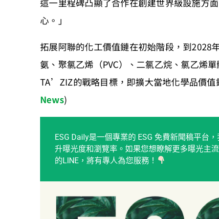
這一里程碑凸顯了合作在創建世界級設施方面
心。」
拓展阿聯的化工價值鏈在初始階段，到2028年
氨、聚氯乙烯（PVC）、二氯乙烷、氯乙烯
TA’ZIZ的戰略目標，即擴大當地化學品價
News
)
ESG Daily是一個專業的 ESG 免費新聞
升曝光度和瀏覽率。如果您想瞭解更多曝光主流
的LINE，將有專人為您服務！