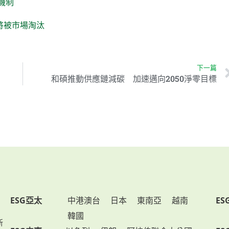
機制
員將被市場淘汰
下一篇
和碩推動供應鏈減碳 加速邁向2050淨零目標
ESG亞太
中港澳台
日本
東南亞
越南
ES
韓國
新