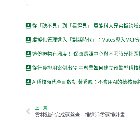
從「聽不見」到「看得見」 萬能科大兄弟檔跨域
虛擬化管理進入「對話時代」：Vates導入MCP
這份禮物有溫度！ 保康長照中心與不荖時光社區
從行員挪用案例出發 金融業如何建立預警型稽核
AI稽核時代全面啟動 黃秀鳳：不會用AI的稽核
上一篇
雲林縣府完成碳盤查 推進淨零碳排計畫