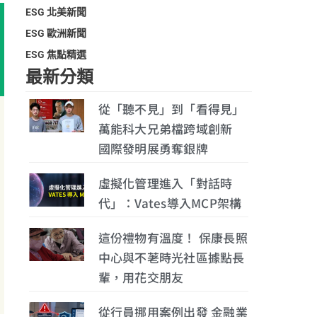
ESG 北美新聞
ESG 歐洲新聞
ESG 焦點精選
最新分類
從「聽不見」到「看得見」
萬能科大兄弟檔跨域創新
國際發明展勇奪銀牌
虛擬化管理進入「對話時
代」：Vates導入MCP架構
這份禮物有溫度！ 保康長照
中心與不荖時光社區據點長
輩，用花交朋友
從行員挪用案例出發 金融業