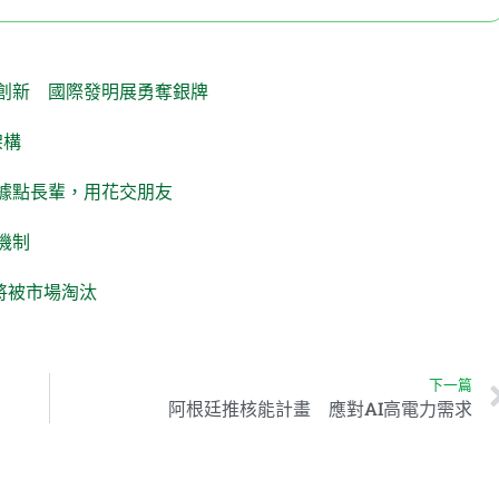
創新 國際發明展勇奪銀牌
架構
據點長輩，用花交朋友
機制
員將被市場淘汰
下一篇
阿根廷推核能計畫 應對AI高電力需求