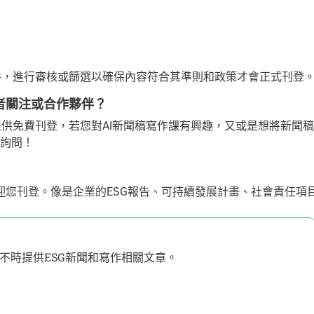
 新聞稿件，進行審核或篩選以確保內容符合其準則和政策才會正式刊登
多讀者關注或合作夥伴？
聞，不僅提供免費刊登，若您對AI新聞稿寫作課有興趣，又或是想將新聞稿
做詢問！
歡迎您刊登。像是企業的ESG報告、可持續發展計畫、社會責任項
不時提供ESG新聞和寫作相關文章。