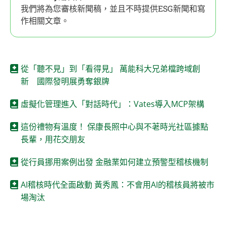
我們將為您審核新聞稿，並且不時提供ESG新聞和寫
作相關文章。
從「聽不見」到「看得見」 萬能科大兄弟檔跨域創
新 國際發明展勇奪銀牌
虛擬化管理進入「對話時代」：Vates導入MCP架構
這份禮物有溫度！ 保康長照中心與不荖時光社區據點
長輩，用花交朋友
從行員挪用案例出發 金融業如何建立預警型稽核機制
AI稽核時代全面啟動 黃秀鳳：不會用AI的稽核員將被市
場淘汰