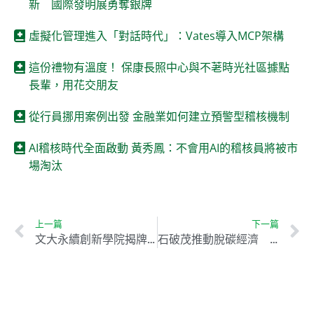
新 國際發明展勇奪銀牌
虛擬化管理進入「對話時代」：Vates導入MCP架構
這份禮物有溫度！ 保康長照中心與不荖時光社區據點
長輩，用花交朋友
從行員挪用案例出發 金融業如何建立預警型稽核機制
AI稽核時代全面啟動 黃秀鳳：不會用AI的稽核員將被市
場淘汰
上一篇
下一篇
文大永續創新學院揭牌 開啟跨域永續教育新里程
石破茂推動脫碳經濟 核能與綠能並行吸引企業投資