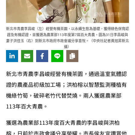
新北市青農李昌峻（左）經營有機茶園，以永續生態為基礎，獲得綠色保育認
證及有機認證，並獲選為農業部113年度第7屆百大青農，圖為31日李昌峻與
妻子洪佳玉（右）到新北市政府市政會議分享喜悅。（中央社記者黃旭昇新北
攝）
新北市青農李昌峻經營有機茶園，通過溫室氣體認
證的農產品初級加工場；洪柏榕以智慧監測種植有
機綠竹筍，破碎老竹代替焚燒。兩人獲選農業部
113年百大青農。
獲選為農業部113年度百大青農的李昌峻與洪柏
榕，日前於市政會議分享榮耀。市長侯友宜讚賞他