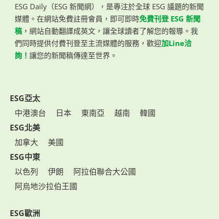
ESG Daily（ESG 新聞網），是專注於全球 ESG 議題的新聞
媒體。在網站免費註冊會員，即可即時
免費刊登 ESG 新聞
稿
，網站自動翻譯成英文，讓全球讀者了解您的報導。我
們同時提供付費刊登至主流媒體的服務，歡迎
加Line洽
詢！
讓您的新聞稿傳達至世界。
ESG亞太
中港澳台
日本
東南亞
越南
韓國
ESG北美
加拿大
美國
ESG中東
以色列
伊朗
阿拉伯聯合大公國
阿烏地沙拉伯王國
ESG歐洲