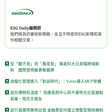
ESG Daily編輯群
我們將為您審核新聞稿，並且不時提供ESG新聞和寫
作相關文章。
從「聽不見」到「看得見」 萬能科大兄弟檔跨域創
新 國際發明展勇奪銀牌
虛擬化管理進入「對話時代」：Vates導入MCP架構
這份禮物有溫度！ 保康長照中心與不荖時光社區據點
長輩，用花交朋友
從行員挪用案例出發 金融業如何建立預警型稽核機制