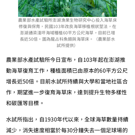
農業部水產試驗所澎湖漁業生物研究中心投入海草床
修復與保育，民國103年改良海草移植根狀莖法，在
澎湖通梁淺坪海域種植60平方公尺海草，目前已增
長近50倍。圖為龍占科魚類與海草床。（農業部水
試所提供）
農業部水產試驗所今日宣布，自103年起在澎湖推
動海草復育工作，種植面積已由原本的60平方公尺
增長近50倍。目前水試所持續與大學和當地社區合
作，期望進一步復育海草床，達到提升生物多樣性
和碳匯等目標。
水試所指出，自1930年代以來，全球海草數量持續
減少，消失速度相當於每30分鐘失去一個足球場的