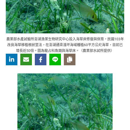
農業部水產試驗所澎湖漁業生物研究中心投入海草床修復與保育，民國103年
改良海草移植根狀莖法，在澎湖通梁淺坪海域種植60平方公尺海草，目前已
增長近50倍。圖為龍占科魚類與海草床。（農業部水試所提供）