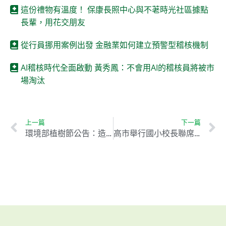
這份禮物有溫度！ 保康長照中心與不荖時光社區據點
長輩，用花交朋友
從行員挪用案例出發 金融業如何建立預警型稽核機制
AI稽核時代全面啟動 黃秀鳳：不會用AI的稽核員將被市
場淘汰
上一篇
下一篇
環境部植樹節公告：造林增碳匯助淨零，但不等於碳權
高市舉行國小校長聯席會議 聚焦淨零碳排與永續發展