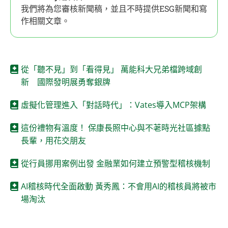
我們將為您審核新聞稿，並且不時提供ESG新聞和寫
作相關文章。
從「聽不見」到「看得見」 萬能科大兄弟檔跨域創
新 國際發明展勇奪銀牌
虛擬化管理進入「對話時代」：Vates導入MCP架構
這份禮物有溫度！ 保康長照中心與不荖時光社區據點
長輩，用花交朋友
從行員挪用案例出發 金融業如何建立預警型稽核機制
AI稽核時代全面啟動 黃秀鳳：不會用AI的稽核員將被市
場淘汰