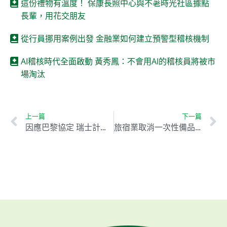
這份禮物有溫度！ 保康長照中心與不荖時光社區據點
長輩，用花交朋友
從行員挪用案例出發 金融業如何建立預警型稽核機制
AI稽核時代全面啟動 黃秀鳳：不會用AI的稽核員將被市
場淘汰
上一篇
下一篇
因應巴黎協定 瑞士計畫2035溫室氣體減量65%
旅宿業取消一次性備品 環保減塑引發兩極反應