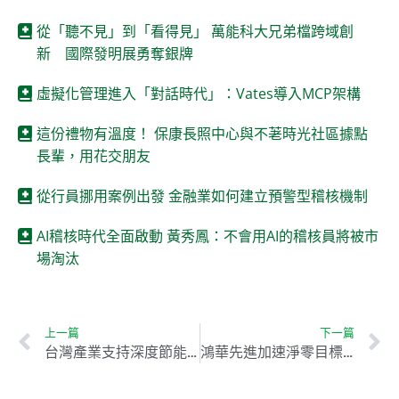
從「聽不見」到「看得見」 萬能科大兄弟檔跨域創
新 國際發明展勇奪銀牌
虛擬化管理進入「對話時代」：Vates導入MCP架構
這份禮物有溫度！ 保康長照中心與不荖時光社區據點
長輩，用花交朋友
從行員挪用案例出發 金融業如何建立預警型稽核機制
AI稽核時代全面啟動 黃秀鳳：不會用AI的稽核員將被市
場淘汰
上一篇
下一篇
台灣產業支持深度節能與電價調整 推動永續發展
鴻華先進加速淨零目標 推動綠電與低碳交通