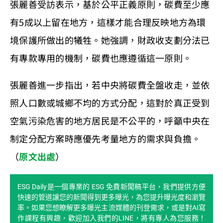
張麗善受訪表示，基於公平正義原則，碳費至少應
有5成以上留在地方，這樣才能合理反映地方為環
境保護所做出的犧牲。她強調，財政收支劃分法已
有專款專用的機制，碳費也應遵循這一原則。
張麗善進一步指出，若中央將碳費全盤收走，並依
照人口數或城鄉不均的方式分配，這對於真正受到
空氣污染危害的地方居民是不公平的，呼籲中央在
制定分配方案時應優先考量地方的需求與負擔。
（
原文出處
）
ESG Daily是一個專業的 ESG 免費新聞稿平台，我們提供方便
快速的管道讓您的新聞得到更多曝光，為您提升曝光度和瀏覽
率。如果您想瞭解更多曝光主流媒體的刊登需求，或是對AI寫
作課程有興趣，歡迎加入我們的LINE，將有專人為您服務！