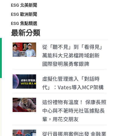
ESG 北美新聞
ESG 歐洲新聞
ESG 焦點精選
最新分類
從「聽不見」到「看得見」
萬能科大兄弟檔跨域創新
國際發明展勇奪銀牌
虛擬化管理進入「對話時
代」：Vates導入MCP架構
這份禮物有溫度！ 保康長照
中心與不荖時光社區據點長
輩，用花交朋友
從行員挪用案例出發 金融業