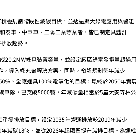
車商積極規劃階段性減碳目標，並透過擴大綠電應用與儲能
和泰車、中華車、三陽工業等業者，皆已制定具體計
零排放趨勢。
20.2MW綠電裝置容量，並設定廠區綠電發電量超過
合作，導入綠充儲解決方案。同時，裕隆規劃每年減少
少50%、全廠運具100%電氣化的目標，最終於2050年實
減碳車隊，已突破5000輛，年減碳量相當於5座大安森林
50淨零排放目標，設定2035年營運排放較2019年減少
9年減碳18%，並從2026年起顯著提升減排目標。為達