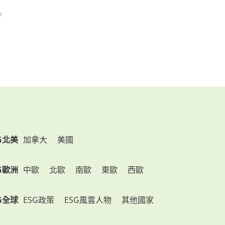
G北美
加拿大
美國
G歐洲
中歐
北歐
南歐
東歐
西歐
G全球
ESG政策
ESG風雲人物
其他國家