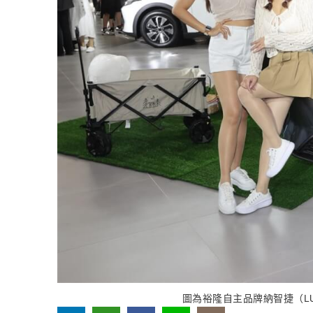
圖為裕隆自主品牌納智捷（L