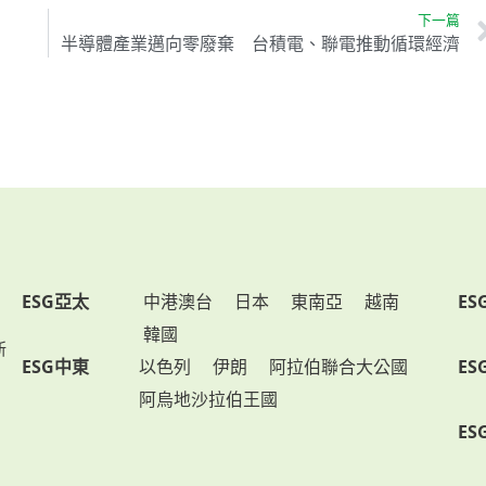
下一篇
半導體產業邁向零廢棄 台積電、聯電推動循環經濟
ESG亞太
中港澳台
日本
東南亞
越南
ES
韓國
新
ESG中東
以色列
伊朗
阿拉伯聯合大公國
ES
阿烏地沙拉伯王國
ES