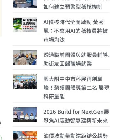
如何建立預警型稽核機制
AI稽核時代全面啟動 黃秀
鳳：不會用AI的稽核員將被
市場淘汰
透過職前團體與就服員輔導.
助街友回歸職場就業
。
興大附中中市科展再創巔
峰！榮獲團體獎第二名 展現
科研量能
2026 Build for NextGen展
聚焦AI驅動智慧建築新未來
目
油價波動帶動遠距辦公趨勢