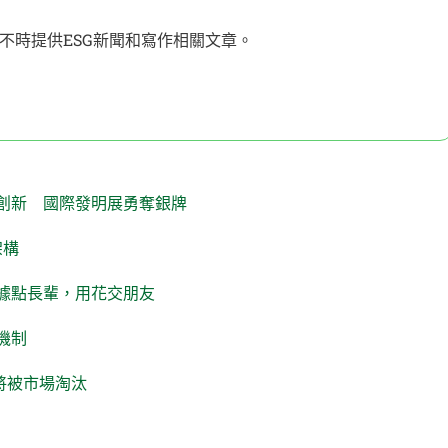
不時提供ESG新聞和寫作相關文章。
創新 國際發明展勇奪銀牌
架構
據點長輩，用花交朋友
機制
員將被市場淘汰