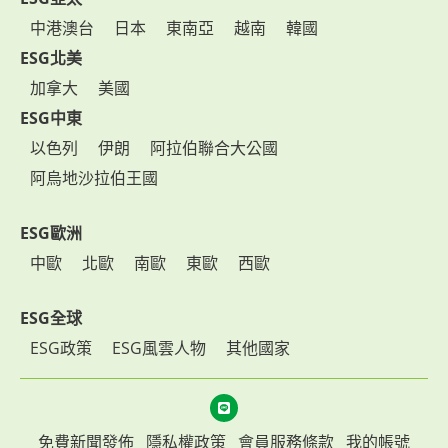
中港澳台
日本
東南亞
越南
韓國
ESG北美
加拿大
美國
ESG中東
以色列
伊朗
阿拉伯聯合大公國
阿烏地沙拉伯王國
ESG歐洲
中歐
北歐
南歐
東歐
西歐
ESG全球
ESG政策
ESG風雲人物
其他國家
免費新聞發佈
隱私權政策
會員服務條款
我的帳號