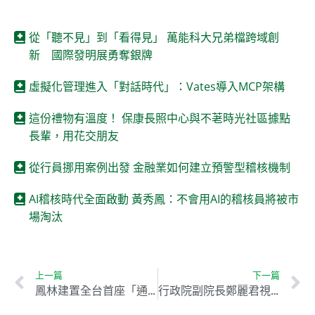
從「聽不見」到「看得見」 萬能科大兄弟檔跨域創
新 國際發明展勇奪銀牌
虛擬化管理進入「對話時代」：Vates導入MCP架構
這份禮物有溫度！ 保康長照中心與不荖時光社區據點
長輩，用花交朋友
從行員挪用案例出發 金融業如何建立預警型稽核機制
AI稽核時代全面啟動 黃秀鳳：不會用AI的稽核員將被市
場淘汰
上一篇
下一篇
鳳林建置全台首座「通量塔」 打造光電與生態共存場域
行政院副院長鄭麗君視察中龍鋼鐵 推動節能轉型計畫