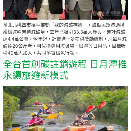
基北北桃四市攜手推動「我的減碳存摺」，鼓勵民眾透過搭
乘綠運輸累積減碳量，去年已吸引33.3萬人參與，累計減碳
達4.4萬公噸。今年起，計畫進一步提供獎勵機制，凡每月減
碳達20公斤者，可兌換專用垃圾袋、咖啡等日用品，目標吸
引40萬人加入，共同落實綠色行動。
全台首創碳註銷遊程 日月潭推
永續旅遊新模式