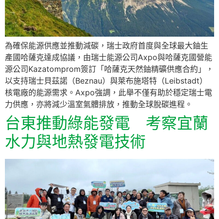
為確保能源供應並推動減碳，瑞士政府首度與全球最大鈾生
產國哈薩克達成協議，由瑞士能源公司Axpo與哈薩克國營能
源公司Kazatomprom簽訂「哈薩克天然鈾精礦供應合約」，
以支持瑞士貝茲諾（Beznau）與萊布施塔特（Leibstadt）
核電廠的能源需求。Axpo強調，此舉不僅有助於穩定瑞士電
力供應，亦將減少溫室氣體排放，推動全球脫碳進程。
台東推動綠能發電 考察宜蘭
水力與地熱發電技術