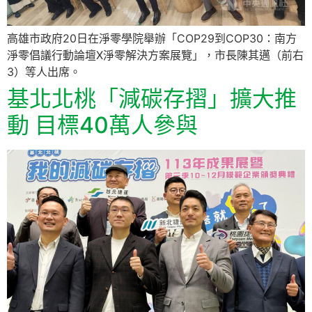
高雄市政府20日在淨零學院舉辦「COP29到COP30：南方
淨零倡議行動論壇X淨零解決方案展覽」，市長陳其邁（前右
3）等人出席。
基北北桃「減碳存摺」擴大推
動 目標40萬人參與