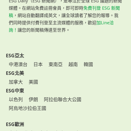
ESG Daily（ESG 新聞網），是專注於全球 ESG 議題的新聞
媒體。在網站免費註冊會員，即可即時
免費刊登 ESG 新聞
稿
，網站自動翻譯成英文，讓全球讀者了解您的報導。我
們同時提供付費刊登至主流媒體的服務，歡迎
加Line洽
詢！
讓您的新聞稿傳達至世界。
ESG亞太
中港澳台
日本
東南亞
越南
韓國
ESG北美
加拿大
美國
ESG中東
以色列
伊朗
阿拉伯聯合大公國
阿烏地沙拉伯王國
ESG歐洲