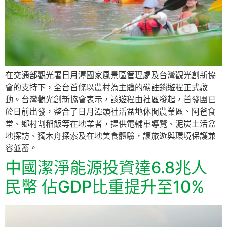
在交通部觀光署日月潭國家風景區管理處及台灣觀光創新協
會的支持下，全台首條以農村為主體的碳註銷遊程正式啟
動。台灣觀光創新協會表示，該遊程由社區發起，首發團已
於日前出發，整合了日月潭頭社活盆地休閒農業區、阿爸食
堂、鄉村割稻飯等在地業者，提供電輔車導覽、泥炭土活盆
地探訪、獨木舟探索及在地美食體驗，讓旅遊與環境保護兼
容並蓄。
中國潔淨能源投資達6.8兆人
民幣 佔GDP比重提升至10%