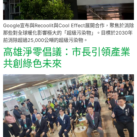
Google宣布與Recoolit與Cool Effect展開合作，聚焦於消除
那些對全球暖化影響極大的「超級污染物」。目標於2030年
前消除超過25,000公噸的超級污染物。
高雄淨零倡議：市長引領產業
共創綠色未來