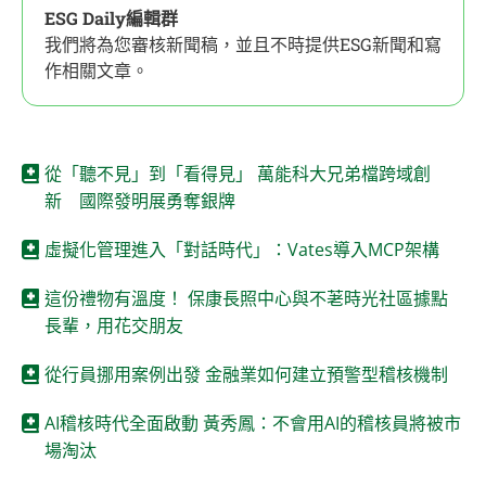
ESG Daily編輯群
我們將為您審核新聞稿，並且不時提供ESG新聞和寫
作相關文章。
從「聽不見」到「看得見」 萬能科大兄弟檔跨域創
新 國際發明展勇奪銀牌
虛擬化管理進入「對話時代」：Vates導入MCP架構
這份禮物有溫度！ 保康長照中心與不荖時光社區據點
長輩，用花交朋友
從行員挪用案例出發 金融業如何建立預警型稽核機制
AI稽核時代全面啟動 黃秀鳳：不會用AI的稽核員將被市
場淘汰