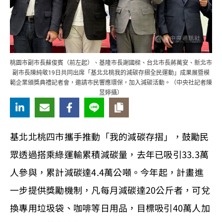
桃園市副市長蘇俊賓（前左起）、基隆市長謝國樑、台北市長蔣萬安、新北市
副市長陳純敬19日共同出席「基北北桃我的減碳存摺全民運動」成果展暨模
範企業頒獎典禮記者會，邀請市民響應環保，加入減碳活動。（中央社記者陳
昱婷攝）
基北北桃四市攜手推動「我的減碳存摺」，鼓勵民
眾透過搭乘綠運輸累積減碳量，去年已吸引33.3萬
人參與，累計減碳達4.4萬公噸。今年起，計畫進
一步提供獎勵機制，凡每月減碳達20公斤者，可兌
換專用垃圾袋、咖啡等日用品，目標吸引40萬人加