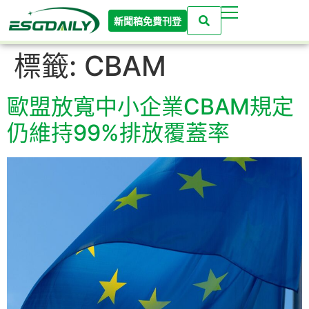
新聞稿免費刊登
標籤:
CBAM
歐盟放寬中小企業CBAM規定
仍維持99%排放覆蓋率