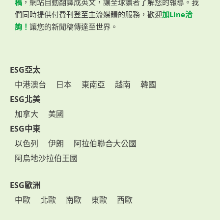
稿
，網站自動翻譯成英文，讓全球讀者了解您的報導。我
們同時提供付費刊登至主流媒體的服務，歡迎
加Line洽
詢！
讓您的新聞稿傳達至世界。
ESG亞太
中港澳台
日本
東南亞
越南
韓國
ESG北美
加拿大
美國
ESG中東
以色列
伊朗
阿拉伯聯合大公國
阿烏地沙拉伯王國
ESG歐洲
中歐
北歐
南歐
東歐
西歐