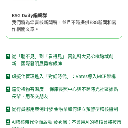
ESG Daily編輯群
我們將為您審核新聞稿，並且不時提供ESG新聞和寫
作相關文章。
從「聽不見」到「看得見」 萬能科大兄弟檔跨域創
新 國際發明展勇奪銀牌
虛擬化管理進入「對話時代」：Vates導入MCP架構
這份禮物有溫度！ 保康長照中心與不荖時光社區據點
長輩，用花交朋友
從行員挪用案例出發 金融業如何建立預警型稽核機制
AI稽核時代全面啟動 黃秀鳳：不會用AI的稽核員將被市