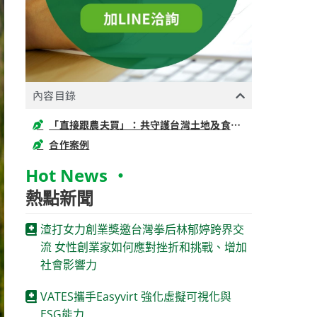
內容目錄
「直接跟農夫買」：共守護台灣土地及食安的友善耕種平台
合作案例
Hot News ‧
熱點新聞
渣打女力創業獎邀台灣拳后林郁婷跨界交
流 女性創業家如何應對挫折和挑戰、增加
社會影響力
VATES攜手Easyvirt 強化虛擬可視化與
ESG能力