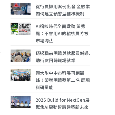
從行員挪用案例出發 金融業
如何建立預警型稽核機制
之
AI稽核時代全面啟動 黃秀
鳳：不會用AI的稽核員將被
市場淘汰
工
透過職前團體與就服員輔導.
助街友回歸職場就業
興大附中中市科展再創巔
峰！榮獲團體獎第二名 展現
科研量能
2026 Build for NextGen展
聚焦AI驅動智慧建築新未來