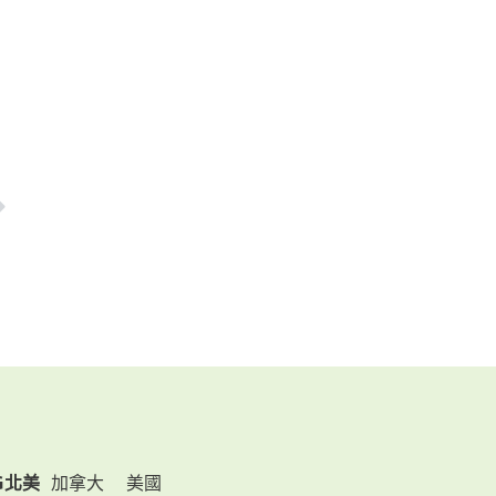
G北美
加拿大
美國