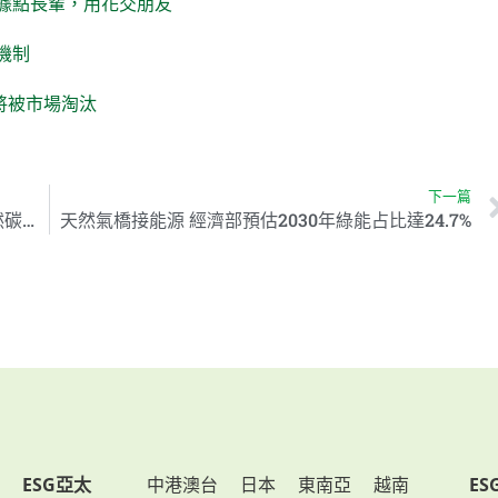
據點長輩，用花交朋友
機制
員將被市場淘汰
下一篇
內政部推動2050淨零碳排轉型 國家公園成自然碳匯吸存區關鍵
天然氣橋接能源 經濟部預估2030年綠能占比達24.7%
ESG亞太
中港澳台
日本
東南亞
越南
ES