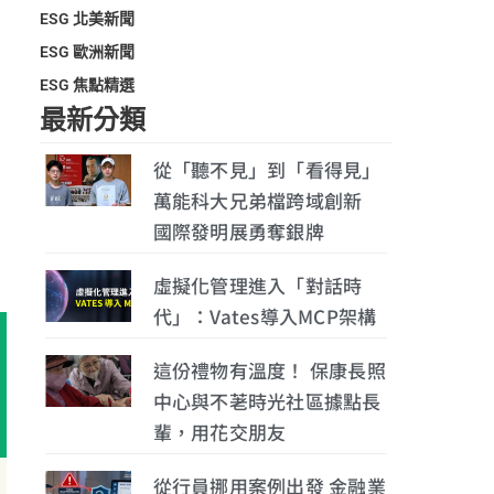
ESG 北美新聞
ESG 歐洲新聞
ESG 焦點精選
最新分類
從「聽不見」到「看得見」
萬能科大兄弟檔跨域創新
國際發明展勇奪銀牌
虛擬化管理進入「對話時
代」：Vates導入MCP架構
這份禮物有溫度！ 保康長照
中心與不荖時光社區據點長
輩，用花交朋友
從行員挪用案例出發 金融業