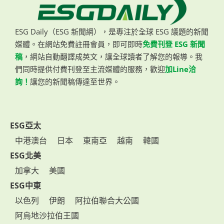
ESG Daily（ESG 新聞網），是專注於全球 ESG 議題的新聞
媒體。在網站免費註冊會員，即可即時
免費刊登 ESG 新聞
稿
，網站自動翻譯成英文，讓全球讀者了解您的報導。我
們同時提供付費刊登至主流媒體的服務，歡迎
加Line洽
詢！
讓您的新聞稿傳達至世界。
ESG亞太
中港澳台
日本
東南亞
越南
韓國
ESG北美
加拿大
美國
ESG中東
以色列
伊朗
阿拉伯聯合大公國
阿烏地沙拉伯王國