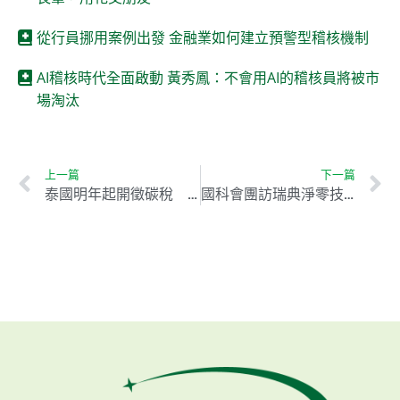
從行員挪用案例出發 金融業如何建立預警型稽核機制
AI稽核時代全面啟動 黃秀鳳：不會用AI的稽核員將被市
場淘汰
上一篇
下一篇
泰國明年起開徵碳稅 將以碳排放量作為計算依據
國科會團訪瑞典淨零技術 促進雙方淨零碳排轉型合作