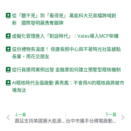
從「聽不見」到「看得見」 萬能科大兄弟檔跨域創
新 國際發明展勇奪銀牌
虛擬化管理進入「對話時代」：Vates導入MCP架構
這份禮物有溫度！ 保康長照中心與不荖時光社區據點
長輩，用花交朋友
從行員挪用案例出發 金融業如何建立預警型稽核機制
AI稽核時代全面啟動 黃秀鳳：不會用AI的稽核員將被市
場淘汰
上一篇
下一篇
蕭茲支持美國擴大能源出口 強調有助歐洲轉型
台中市攜手台積電啟動海岸造林計畫 碳權認證正式通過