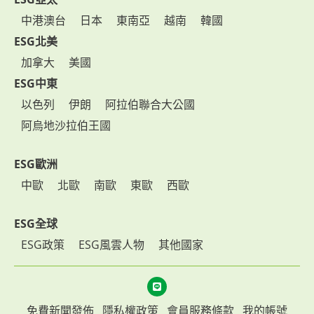
中港澳台
日本
東南亞
越南
韓國
ESG北美
加拿大
美國
ESG中東
以色列
伊朗
阿拉伯聯合大公國
阿烏地沙拉伯王國
ESG歐洲
中歐
北歐
南歐
東歐
西歐
ESG全球
ESG政策
ESG風雲人物
其他國家
免費新聞發佈
隱私權政策
會員服務條款
我的帳號