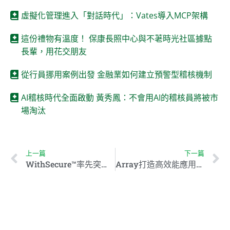
虛擬化管理進入「對話時代」：Vates導入MCP架構
這份禮物有溫度！ 保康長照中心與不荖時光社區據點
長輩，用花交朋友
從行員挪用案例出發 金融業如何建立預警型稽核機制
AI稽核時代全面啟動 黃秀鳳：不會用AI的稽核員將被市
場淘汰
上一篇
下一篇
WithSecure™率先突破零日偵測技術 主動防禦未知威脅
Array打造高效能應用交付與零盲點資安防護