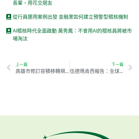
長輩，用花交朋友
從行員挪用案例出發 金融業如何建立預警型稽核機制
AI稽核時代全面啟動 黃秀鳳：不會用AI的稽核員將被市
場淘汰
上一篇
下一篇
高雄市修訂容積移轉規範 助力淨零城市發展
伍德瑪肯西報告：全球需加倍投資3.5兆美元才能達成2050淨零目標