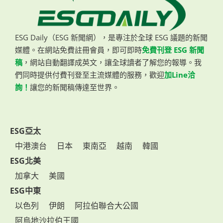
ESG Daily（ESG 新聞網），是專注於全球 ESG 議題的新聞
媒體。在網站免費註冊會員，即可即時
免費刊登 ESG 新聞
稿
，網站自動翻譯成英文，讓全球讀者了解您的報導。我
們同時提供付費刊登至主流媒體的服務，歡迎
加Line洽
詢！
讓您的新聞稿傳達至世界。
ESG亞太
中港澳台
日本
東南亞
越南
韓國
ESG北美
加拿大
美國
ESG中東
以色列
伊朗
阿拉伯聯合大公國
阿烏地沙拉伯王國