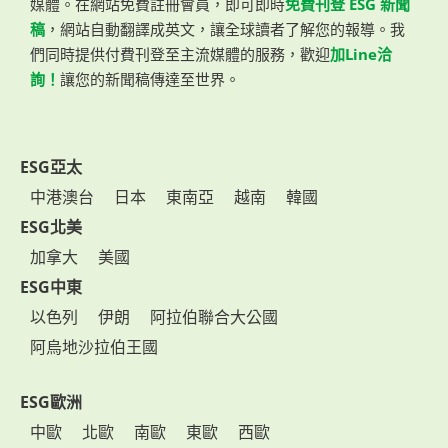
媒體。在網站免費註冊會員，即可即時
免費刊登 ESG 新聞
稿
，網站自動翻譯成英文，讓全球讀者了解您的報導。我
們同時提供付費刊登至主流媒體的服務，歡迎
加Line洽
詢！
讓您的新聞稿傳達至世界。
ESG亞太
中港澳台
日本
東南亞
越南
韓國
ESG北美
加拿大
美國
ESG中東
以色列
伊朗
阿拉伯聯合大公國
阿烏地沙拉伯王國
ESG歐洲
中歐
北歐
南歐
東歐
西歐