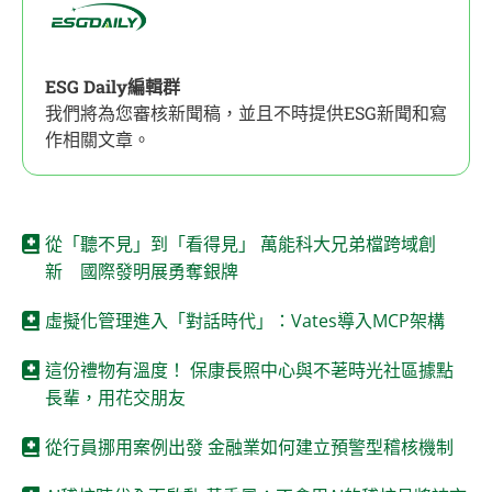
ESG Daily編輯群
我們將為您審核新聞稿，並且不時提供ESG新聞和寫
作相關文章。
從「聽不見」到「看得見」 萬能科大兄弟檔跨域創
新 國際發明展勇奪銀牌
虛擬化管理進入「對話時代」：Vates導入MCP架構
這份禮物有溫度！ 保康長照中心與不荖時光社區據點
長輩，用花交朋友
從行員挪用案例出發 金融業如何建立預警型稽核機制