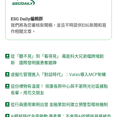
ESG Daily編輯群
我們將為您審核新聞稿，並且不時提供ESG新聞和寫
作相關文章。
從「聽不見」到「看得見」 萬能科大兄弟檔跨域創
新 國際發明展勇奪銀牌
虛擬化管理進入「對話時代」：Vates導入MCP架構
這份禮物有溫度！ 保康長照中心與不荖時光社區據點
長輩，用花交朋友
從行員挪用案例出發 金融業如何建立預警型稽核機制
AI稽核時代全面啟動 黃秀鳳：不會用AI的稽核員將被市