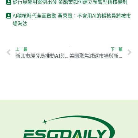
從行員挪用案例出發 金融業如何建立預警型稽核機制
AI稽核時代全面啟動 黃秀鳳：不會用AI的稽核員將被市
場淘汰
上一篇
下一篇
新北市經發局推動AI與電動車發展 打造淨零碳排目標產業鏈
美國聚焦減碳市場與新規政策 亞洲供應鏈迎來新機會