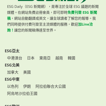
ESG Daily（ESG 新聞網），是專注於全球 ESG 議題的新聞
媒體。在網站免費註冊會員，即可即時
免費刊登 ESG 新聞
稿
，網站自動翻譯成英文，讓全球讀者了解您的報導。我
們同時提供付費刊登至主流媒體的服務，歡迎
加Line洽
詢！
讓您的新聞稿傳達至世界。
ESG亞太
中港澳台
日本
東南亞
越南
韓國
ESG北美
加拿大
美國
ESG中東
以色列
伊朗
阿拉伯聯合大公國
阿烏地沙拉伯王國