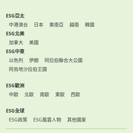
ESG亞太
中港澳台
日本
東南亞
越南
韓國
ESG北美
加拿大
美國
ESG中東
以色列
伊朗
阿拉伯聯合大公國
阿烏地沙拉伯王國
ESG歐洲
中歐
北歐
南歐
東歐
西歐
ESG全球
ESG政策
ESG風雲人物
其他國家