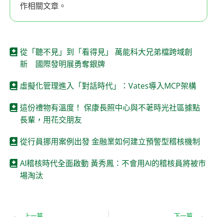
作相關文章。
從「聽不見」到「看得見」 萬能科大兄弟檔跨域創
新 國際發明展勇奪銀牌
虛擬化管理進入「對話時代」：Vates導入MCP架構
這份禮物有溫度！ 保康長照中心與不荖時光社區據點
長輩，用花交朋友
從行員挪用案例出發 金融業如何建立預警型稽核機制
AI稽核時代全面啟動 黃秀鳳：不會用AI的稽核員將被市
場淘汰
上一篇
下一篇