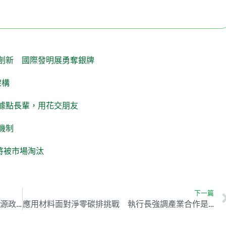
創新 國際發明展勇奪銀牌
架構
據點長輩，用花交朋友
機制
員將被市場淘汰
下一篇
童子賢：全球重返核能趨勢，台灣應審慎評估能源政策
應用材料面對淨零碳排挑戰 執行長強調產業合作是關鍵