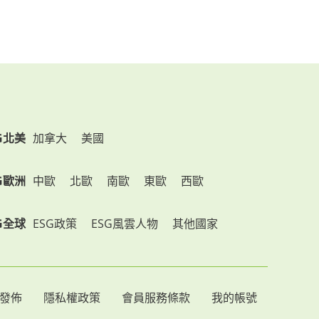
G北美
加拿大
美國
G歐洲
中歐
北歐
南歐
東歐
西歐
G全球
ESG政策
ESG風雲人物
其他國家
發佈
隱私權政策
會員服務條款
我的帳號