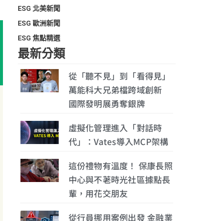
ESG 北美新聞
ESG 歐洲新聞
ESG 焦點精選
最新分類
從「聽不見」到「看得見」
萬能科大兄弟檔跨域創新
國際發明展勇奪銀牌
虛擬化管理進入「對話時
代」：Vates導入MCP架構
這份禮物有溫度！ 保康長照
中心與不荖時光社區據點長
輩，用花交朋友
從行員挪用案例出發 金融業