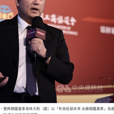
場，豐興鋼鐵董事長林大鈞（圖）以「布局低碳未來 永續鋼鐵產業」為