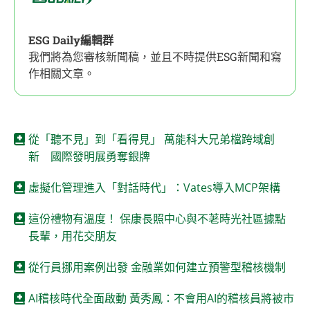
ESG Daily編輯群
我們將為您審核新聞稿，並且不時提供ESG新聞和寫
作相關文章。
從「聽不見」到「看得見」 萬能科大兄弟檔跨域創
新 國際發明展勇奪銀牌
虛擬化管理進入「對話時代」：Vates導入MCP架構
這份禮物有溫度！ 保康長照中心與不荖時光社區據點
長輩，用花交朋友
從行員挪用案例出發 金融業如何建立預警型稽核機制
AI稽核時代全面啟動 黃秀鳳：不會用AI的稽核員將被市