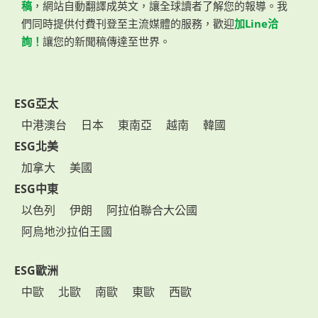
稿
，網站自動翻譯成英文，讓全球讀者了解您的報導。我
們同時提供付費刊登至主流媒體的服務，歡迎
加Line洽
詢！
讓您的新聞稿傳達至世界。
ESG亞太
中港澳台
日本
東南亞
越南
韓國
ESG北美
加拿大
美國
ESG中東
以色列
伊朗
阿拉伯聯合大公國
阿烏地沙拉伯王國
ESG歐洲
中歐
北歐
南歐
東歐
西歐