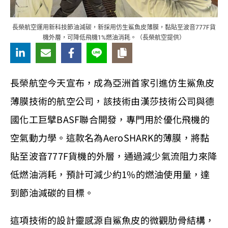
長榮航空運用新科技節油減碳，新採用仿生鯊魚皮薄膜，黏貼至波音777F貨
機外層，可降低飛機1%燃油消耗。（長榮航空提供）
長榮航空今天宣布，成為亞洲首家引進仿生鯊魚皮
薄膜技術的航空公司，該技術由漢莎技術公司與德
國化工巨擘BASF聯合開發，專門用於優化飛機的
空氣動力學。這款名為AeroSHARK的薄膜，將黏
貼至波音777F貨機的外層，通過減少氣流阻力來降
低燃油消耗，預計可減少約1%的燃油使用量，達
到節油減碳的目標。
這項技術的設計靈感源自鯊魚皮的微觀肋骨結構，