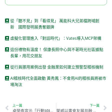
從「聽不見」到「看得見」 萬能科大兄弟檔跨域創
新 國際發明展勇奪銀牌
虛擬化管理進入「對話時代」：Vates導入MCP架構
這份禮物有溫度！ 保康長照中心與不荖時光社區據點
長輩，用花交朋友
從行員挪用案例出發 金融業如何建立預警型稽核機制
AI稽核時代全面啟動 黃秀鳳：不會用AI的稽核員將被市
場淘汰
上一篇
下一篇
卓榮泰宣示「行動101策略」 打造創新與永續新政府
萊威以畫會友展共融 挺愛啟兒一展長才