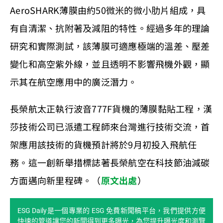
AeroSHARK薄膜由約50微米的微小肋片組成，具
有自清潔、抗附著及減阻的特性。經過多年的理論
研究和實際測試，該薄膜可適應極端的溫差、壓差
變化和高空紫外線，並且透明不影響飛機外觀，顯
示其在航空應用中的廣泛潛力。
長榮航太正執行波音777F貨機的薄膜黏貼工程，漢
莎技術公司已派遣工程師來台灣進行技術交流，首
架應用該技術的貨機預計將於9月初投入飛航任
務。這一創新舉措標誌著長榮航空在科技節油減碳
方面邁向新里程碑。（
原文出處
）
ESG Daily是一個專業的 ESG 免費新聞稿平台，我們提供方便
快速的管道讓您的新聞得到更多曝光，為您提升曝光度和瀏覽