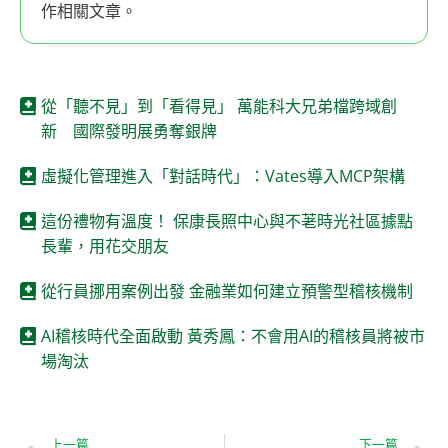
作相關文章。
從「聽不見」到「看得見」 萬能科大兄弟檔跨域創
新 國際發明展勇奪銀牌
虛擬化管理進入「對話時代」：Vates導入MCP架構
這份禮物有溫度！ 保康長照中心與不荖時光社區據點
長輩，用花交朋友
從行員挪用案例出發 金融業如何建立預警型稽核機制
AI稽核時代全面啟動 黃秀鳳：不會用AI的稽核員將被市
場淘汰
上一篇
下一篇