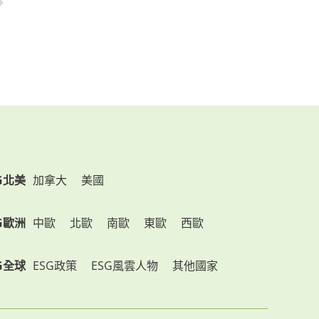
G北美
加拿大
美國
G歐洲
中歐
北歐
南歐
東歐
西歐
G全球
ESG政策
ESG風雲人物
其他國家