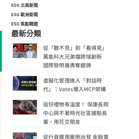
ESG 北美新聞
ESG 歐洲新聞
ESG 焦點精選
最新分類
從「聽不見」到「看得見」
萬能科大兄弟檔跨域創新
國際發明展勇奪銀牌
虛擬化管理進入「對話時
代」：Vates導入MCP架構
這份禮物有溫度！ 保康長照
中心與不荖時光社區據點長
輩，用花交朋友
從行員挪用案例出發 金融業