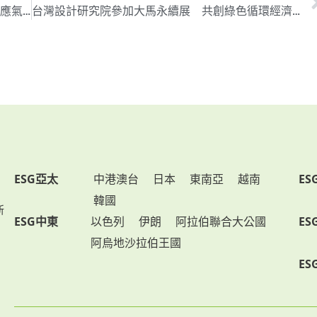
綠色和平籲政府加速淨零碳排 著手碳費政策因應氣候通膨挑戰
台灣設計研究院參加大馬永續展 共創綠色循環經濟量能
ESG亞太
中港澳台
日本
東南亞
越南
ES
韓國
新
ESG中東
以色列
伊朗
阿拉伯聯合大公國
ES
阿烏地沙拉伯王國
ES