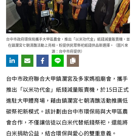
台中市政府環保局攜手大甲區農會，推出「以米功代金」紙錢減量販賣機，並
在鎮瀾宮七朝清醮活動上亮相，盼提供民眾祭祀紙錢供品新選擇。（圖片來
源：台中市府提供）
台中市政府聯合大甲鎮瀾宮及多家媽祖廟會，攜手
推出「以米功代金」紙錢減量販賣機，於15日正式
進駐大甲體育場，藉由鎮瀾宮七朝清醮活動推廣低
碳祭祀新模式。該計劃由台中市環保局與大甲區農
會合作，不僅讓信徒以白米代替紙錢祭祀，還能將
白米捐助公益，結合環保與愛心的雙重意義。