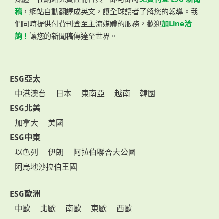
稿
，網站自動翻譯成英文，讓全球讀者了解您的報導。我
們同時提供付費刊登至主流媒體的服務，歡迎
加Line洽
詢！
讓您的新聞稿傳達至世界。
ESG亞太
中港澳台
日本
東南亞
越南
韓國
ESG北美
加拿大
美國
ESG中東
以色列
伊朗
阿拉伯聯合大公國
阿烏地沙拉伯王國
ESG歐洲
中歐
北歐
南歐
東歐
西歐