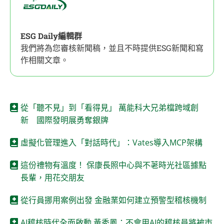
ESG Daily編輯群
我們將為您審核新聞稿，並且不時提供ESG新聞和寫
作相關文章。
從「聽不見」到「看得見」 萬能科大兄弟檔跨域創
新 國際發明展勇奪銀牌
虛擬化管理進入「對話時代」：Vates導入MCP架構
這份禮物有溫度！ 保康長照中心與不荖時光社區據點
長輩，用花交朋友
從行員挪用案例出發 金融業如何建立預警型稽核機制
AI稽核時代全面啟動 黃秀鳳：不會用AI的稽核員將被市