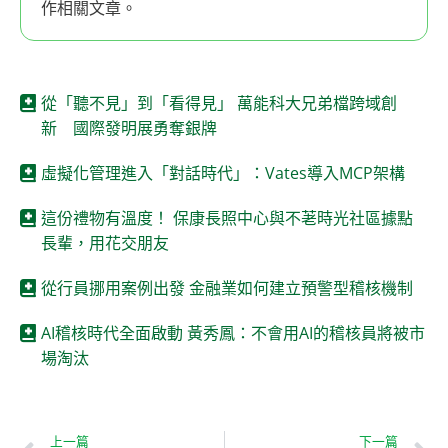
作相關文章。
從「聽不見」到「看得見」 萬能科大兄弟檔跨域創
新 國際發明展勇奪銀牌
虛擬化管理進入「對話時代」：Vates導入MCP架構
這份禮物有溫度！ 保康長照中心與不荖時光社區據點
長輩，用花交朋友
從行員挪用案例出發 金融業如何建立預警型稽核機制
AI稽核時代全面啟動 黃秀鳳：不會用AI的稽核員將被市
場淘汰
上一篇
下一篇