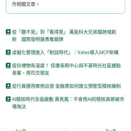
作相關文章。
從「聽不見」到「看得見」 萬能科大兄弟檔跨域創
新 國際發明展勇奪銀牌
虛擬化管理進入「對話時代」：Vates導入MCP架構
這份禮物有溫度！ 保康長照中心與不荖時光社區據點
長輩，用花交朋友
從行員挪用案例出發 金融業如何建立預警型稽核機制
AI稽核時代全面啟動 黃秀鳳：不會用AI的稽核員將被市
場淘汰
上一篇
下一篇