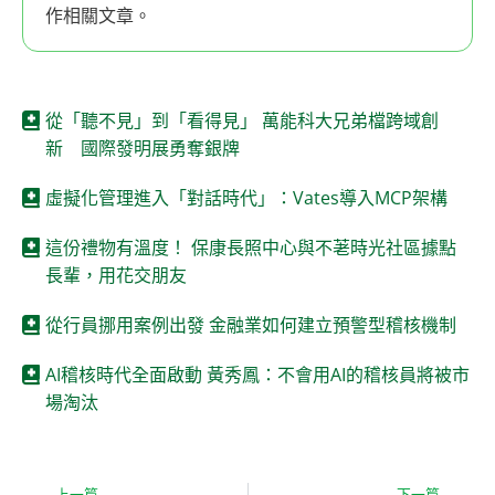
作相關文章。
從「聽不見」到「看得見」 萬能科大兄弟檔跨域創
新 國際發明展勇奪銀牌
虛擬化管理進入「對話時代」：Vates導入MCP架構
這份禮物有溫度！ 保康長照中心與不荖時光社區據點
長輩，用花交朋友
從行員挪用案例出發 金融業如何建立預警型稽核機制
AI稽核時代全面啟動 黃秀鳳：不會用AI的稽核員將被市
場淘汰
上一篇
下一篇