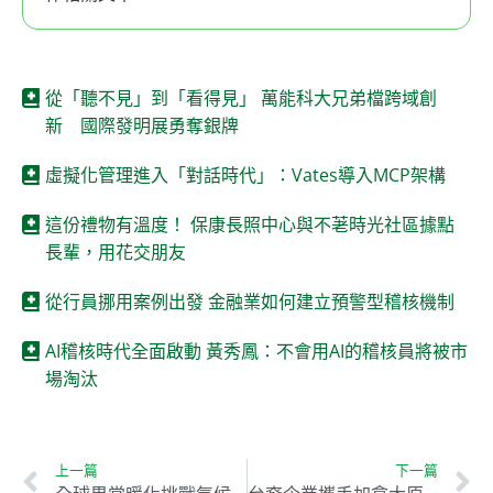
從「聽不見」到「看得見」 萬能科大兄弟檔跨域創
新 國際發明展勇奪銀牌
虛擬化管理進入「對話時代」：Vates導入MCP架構
這份禮物有溫度！ 保康長照中心與不荖時光社區據點
長輩，用花交朋友
從行員挪用案例出發 金融業如何建立預警型稽核機制
AI稽核時代全面啟動 黃秀鳳：不會用AI的稽核員將被市
場淘汰
上一篇
下一篇