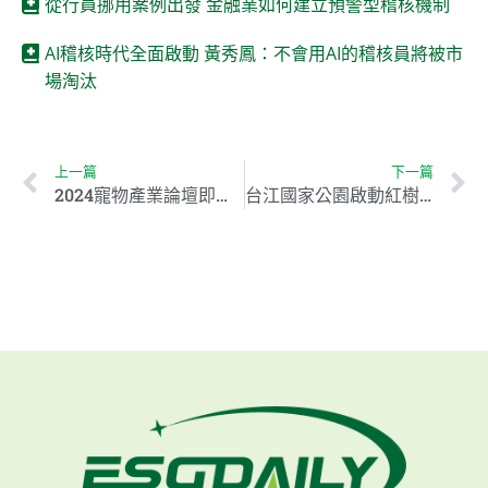
從行員挪用案例出發 金融業如何建立預警型稽核機制
AI稽核時代全面啟動 黃秀鳳：不會用AI的稽核員將被市
場淘汰
上一篇
下一篇
2024寵物產業論壇即將登場：深耕ESG理念，共築飼主責任文化
台江國家公園啟動紅樹林負碳養殖計畫 攜手企業助力2050淨零