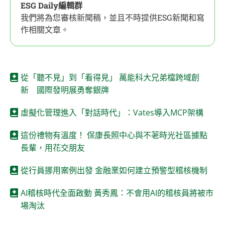
ESG Daily編輯群
我們將為您審核新聞稿，並且不時提供ESG新聞和寫
作相關文章。
從「聽不見」到「看得見」 萬能科大兄弟檔跨域創
新 國際發明展勇奪銀牌
虛擬化管理進入「對話時代」：Vates導入MCP架構
這份禮物有溫度！ 保康長照中心與不荖時光社區據點
長輩，用花交朋友
從行員挪用案例出發 金融業如何建立預警型稽核機制
AI稽核時代全面啟動 黃秀鳳：不會用AI的稽核員將被市
場淘汰