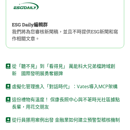
ESG Daily編輯群
我們將為您審核新聞稿，並且不時提供ESG新聞和寫
作相關文章。
從「聽不見」到「看得見」 萬能科大兄弟檔跨域創
新 國際發明展勇奪銀牌
虛擬化管理進入「對話時代」：Vates導入MCP架構
這份禮物有溫度！ 保康長照中心與不荖時光社區據點
長輩，用花交朋友
從行員挪用案例出發 金融業如何建立預警型稽核機制