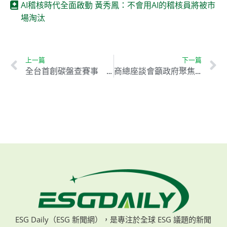
AI稽核時代全面啟動 黃秀鳳：不會用AI的稽核員將被市
場淘汰
上一篇
下一篇
全台首創碳盤查賽事 高雄百K挑戰賽推動綠色運動
商總座談會籲政府聚焦永續9面向 降稅促台美貿易合作
ESG Daily（ESG 新聞網），是專注於全球 ESG 議題的新聞