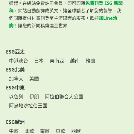
媒體。在網站免費註冊會員，即可即時
免費刊登 ESG 新聞
稿
，網站自動翻譯成英文，讓全球讀者了解您的報導。我
們同時提供付費刊登至主流媒體的服務，歡迎
加Line洽
詢！
讓您的新聞稿傳達至世界。
ESG亞太
中港澳台
日本
東南亞
越南
韓國
ESG北美
加拿大
美國
ESG中東
以色列
伊朗
阿拉伯聯合大公國
阿烏地沙拉伯王國
ESG歐洲
中歐
北歐
南歐
東歐
西歐