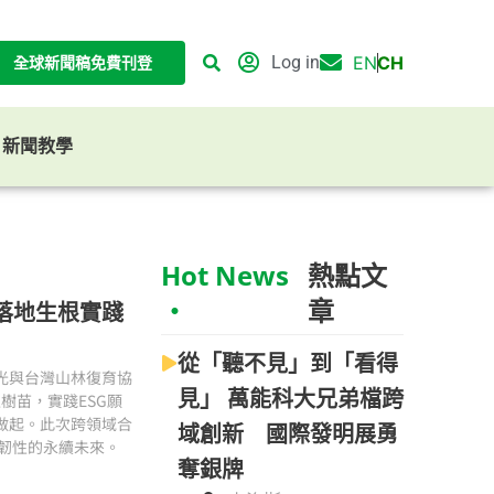
Log in
EN
CH
全球新聞稿免費刊登
G 新聞教學
Hot News
熱點文
‧
章
續落地生根實踐
從「聽不見」到「看得
美光與台灣山林復育協
見」 萬能科大兄弟檔跨
樹苗，實踐ESG願
護做起。此次跨領域合
域創新 國際發明展勇
韌性的永續未來。
奪銀牌