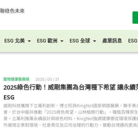
串聯綠色未來
ESG 北美
ESG 歐洲
ESG 全球
產業訊息
ES
寵物健康醫療網
2025 / 05 / 21
2025綠色行動！威剛集團為台灣種下希望 讓永
ESG
威剛科技攜旗下立萬利創新、博士旺與KingNet國家網路醫藥，聯手
會，於台中龍井推動「2025綠色希望・山林植樹行動」，種植百棵原生
景。立萬利推廣永續設計與綠色材料，KingNet強調健康需從環境保
作展現企業對環境、社會責任及公司治理的行動力，推動台灣邁向更具