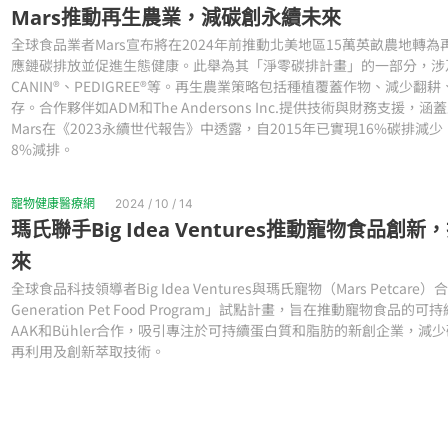
Mars推動再生農業，減碳創永續未來
全球食品業者Mars宣布將在2024年前推動北美地區15萬英畝農地轉
應鏈碳排放並促進生態健康。此舉為其「淨零碳排計畫」的一部分，涉及
CANIN®、PEDIGREE®等。再生農業策略包括種植覆蓋作物、減少翻
存。合作夥伴如ADM和The Andersons Inc.提供技術與財務支援
Mars在《2023永續世代報告》中透露，自2015年已實現16%碳排減少
8%減排。
寵物健康醫療網
2024 / 10 / 14
瑪氏聯手Big Idea Ventures推動寵物食品創
來
全球食品科技領導者Big Idea Ventures與瑪氏寵物（Mars Petcare
Generation Pet Food Program」試點計畫，旨在推動寵物食品
AAK和Bühler合作，吸引專注於可持續蛋白質和脂肪的新創企業，減
再利用及創新萃取技術。