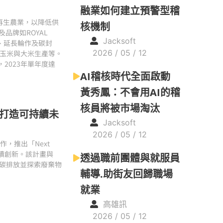
融業如何建立預警型稽
為再生農業，以降低供
核機制
品牌如ROYAL
Jacksoft
耕、延長輪作及碳封
2026 / 05 / 12
，涵蓋玉米與大米生產等。
，2023年單年度達
AI稽核時代全面啟動
黃秀鳳：不會用AI的稽
核員將被市場淘汰
新，打造可持續未
Jacksoft
2026 / 05 / 12
）合作，推出「Next
的可持續創新。該計畫與
透過職前團體與就服員
少碳排放並探索廢棄物
輔導.助街友回歸職場
就業
高雄訊
2026 / 05 / 12