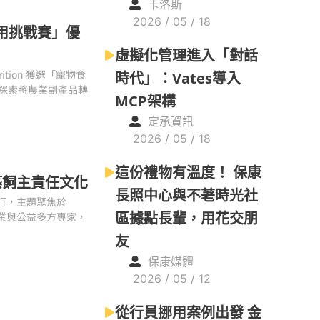
卡洛斯
2026 / 05 / 18
再利用挑戰賽」優
虛擬化管理進入「對話
utrition 獲選「寵物食
時代」：Vates導入
探索將農業副產品轉
MCP架構
定承資訊
2026 / 05 / 18
這份禮物有溫度！ 保康
築飼主責任文化
長照中心與不荖時光社
舉行，主題聚焦於
區據點長輩，用花交朋
業與公益多方專家，
友
保康媒體
2026 / 05 / 12
從行員挪用案例出發 金