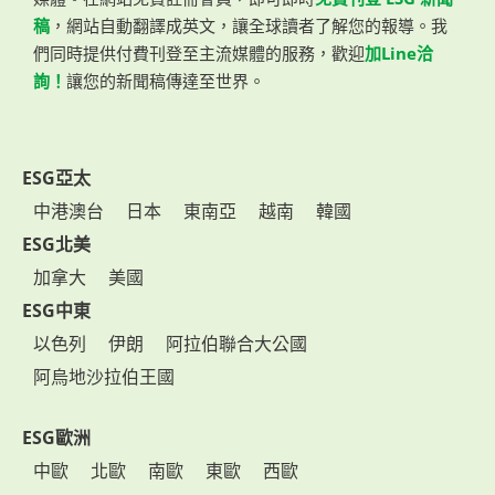
稿
，網站自動翻譯成英文，讓全球讀者了解您的報導。我
們同時提供付費刊登至主流媒體的服務，歡迎
加Line洽
詢！
讓您的新聞稿傳達至世界。
ESG亞太
中港澳台
日本
東南亞
越南
韓國
ESG北美
加拿大
美國
ESG中東
以色列
伊朗
阿拉伯聯合大公國
阿烏地沙拉伯王國
ESG歐洲
中歐
北歐
南歐
東歐
西歐