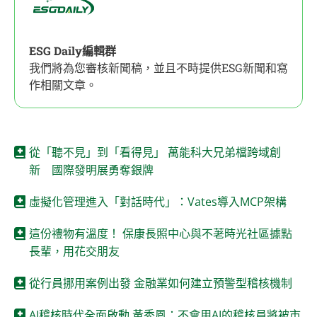
ESG Daily編輯群
我們將為您審核新聞稿，並且不時提供ESG新聞和寫
作相關文章。
從「聽不見」到「看得見」 萬能科大兄弟檔跨域創
新 國際發明展勇奪銀牌
虛擬化管理進入「對話時代」：Vates導入MCP架構
這份禮物有溫度！ 保康長照中心與不荖時光社區據點
長輩，用花交朋友
從行員挪用案例出發 金融業如何建立預警型稽核機制
AI稽核時代全面啟動 黃秀鳳：不會用AI的稽核員將被市