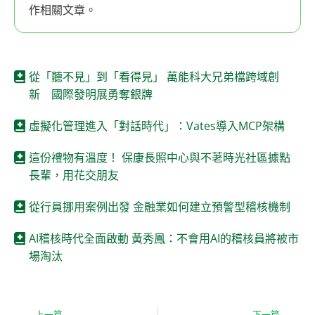
作相關文章。
從「聽不見」到「看得見」 萬能科大兄弟檔跨域創
新 國際發明展勇奪銀牌
虛擬化管理進入「對話時代」：Vates導入MCP架構
這份禮物有溫度！ 保康長照中心與不荖時光社區據點
長輩，用花交朋友
從行員挪用案例出發 金融業如何建立預警型稽核機制
AI稽核時代全面啟動 黃秀鳳：不會用AI的稽核員將被市
場淘汰
上一篇
下一篇