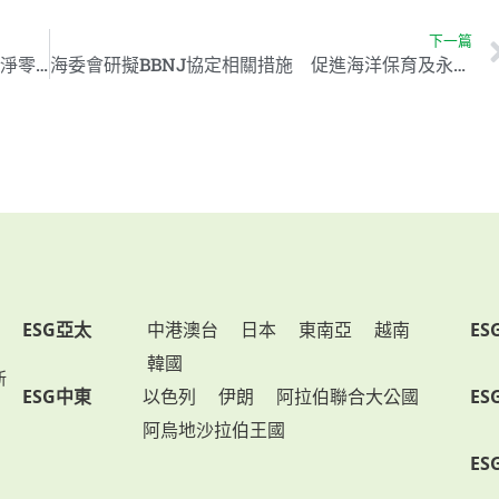
下一篇
福華電子攜手國內企業推動碳權合作 加速邁向淨零碳排目標
海委會研擬BBNJ協定相關措施 促進海洋保育及永續發展
ESG亞太
中港澳台
日本
東南亞
越南
ES
韓國
新
ESG中東
以色列
伊朗
阿拉伯聯合大公國
ES
阿烏地沙拉伯王國
ES