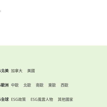
G北美
加拿大
美國
G歐洲
中歐
北歐
南歐
東歐
西歐
G全球
ESG政策
ESG風雲人物
其他國家