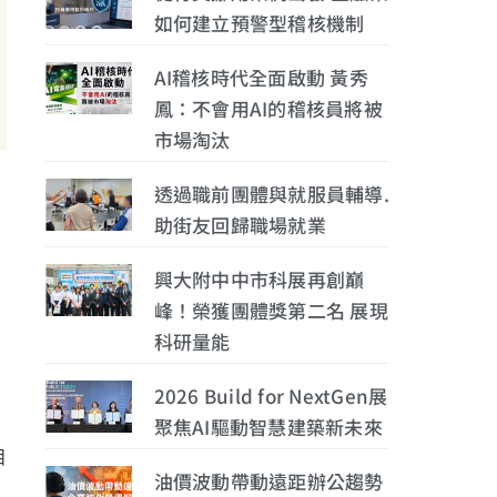
如何建立預警型稽核機制
AI稽核時代全面啟動 黃秀
鳳：不會用AI的稽核員將被
市場淘汰
透過職前團體與就服員輔導.
助街友回歸職場就業
。
興大附中中市科展再創巔
峰！榮獲團體獎第二名 展現
科研量能
2026 Build for NextGen展
聚焦AI驅動智慧建築新未來
目
油價波動帶動遠距辦公趨勢