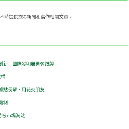
不時提供ESG新聞和寫作相關文章。
創新 國際發明展勇奪銀牌
架構
據點長輩，用花交朋友
機制
員將被市場淘汰