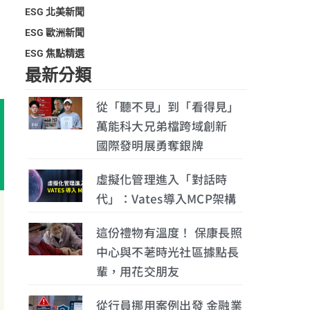
ESG 北美新聞
ESG 歐洲新聞
ESG 焦點精選
最新分類
從「聽不見」到「看得見」
萬能科大兄弟檔跨域創新
國際發明展勇奪銀牌
虛擬化管理進入「對話時
代」：Vates導入MCP架構
這份禮物有溫度！ 保康長照
中心與不荖時光社區據點長
輩，用花交朋友
從行員挪用案例出發 金融業