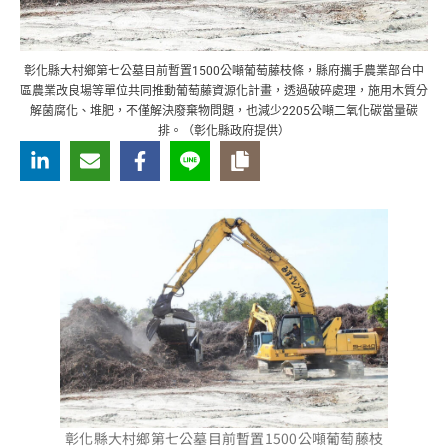
彰化縣大村鄉第七公墓目前暫置1500公噸葡萄藤枝條，縣府攜手農業部台中
區農業改良場等單位共同推動葡萄藤資源化計畫，透過破碎處理，施用木質分
解菌腐化、堆肥，不僅解決廢棄物問題，也減少2205公噸二氧化碳當量碳
排。（彰化縣政府提供）
彰化縣大村鄉第七公墓目前暫置1500公噸葡萄藤枝