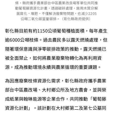
條，縣府攜手農業部台中區農業改良場等單位共同推
動葡萄藤資源化計畫，透過破碎處理，施用木質分解
菌腐化、堆肥，不僅解決廢棄物問題，也減少2205
公噸二氧化碳當量碳排。（彰化縣政府提供）
彰化縣目前有約1150公頃葡萄種植面積，每年產生
逾6000公噸枝條。過去農民多以露天燃燒處理，但
隨著環保意識與淨零碳排政策的推動，露天燃燒已
被全面禁止，如何將農業廢棄物轉化為再利用資
源，成為推動環境永續與農業循環的重要課題。
為因應廢棄枝條資源化需求，彰化縣政府攜手農業
部台中區農改場、大村鄉公所及地方農會，並與榮
成紙業與翰琳能源等企業合作，共同推動「葡萄藤
資源化計劃」。該計劃在大村鄉第二及第七公墓同