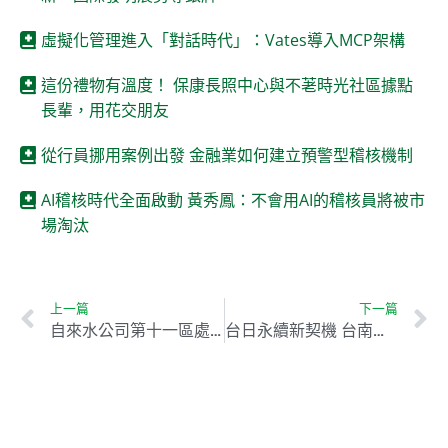
虛擬化管理進入「對話時代」：Vates導入MCP架構
這份禮物有溫度！ 保康長照中心與不荖時光社區據點
長輩，用花交朋友
從行員挪用案例出發 金融業如何建立預警型稽核機制
AI稽核時代全面啟動 黃秀鳳：不會用AI的稽核員將被市
場淘汰
上一篇
下一篇
自來水公司第十一區處113年度財產申報公開抽籤作業
台日永續新契機 台南數位遊牧與文化交融