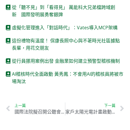
從「聽不見」到「看得見」 萬能科大兄弟檔跨域創
新 國際發明展勇奪銀牌
虛擬化管理進入「對話時代」：Vates導入MCP架構
這份禮物有溫度！ 保康長照中心與不荖時光社區據點
長輩，用花交朋友
從行員挪用案例出發 金融業如何建立預警型稽核機制
AI稽核時代全面啟動 黃秀鳳：不會用AI的稽核員將被市
場淘汰
上一篇
下一篇
國際法院擬召開公聽會 「法律藍圖」助力環境保護
家戶太陽光電計畫啟動 預估12萬戶受惠創720億投資