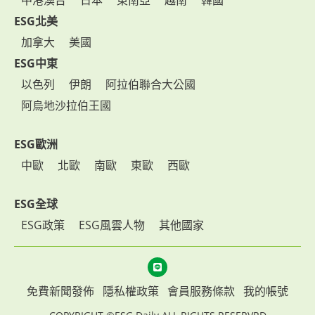
中港澳台
日本
東南亞
越南
韓國
ESG北美
加拿大
美國
ESG中東
以色列
伊朗
阿拉伯聯合大公國
阿烏地沙拉伯王國
ESG歐洲
中歐
北歐
南歐
東歐
西歐
ESG全球
ESG政策
ESG風雲人物
其他國家
免費新聞發佈
隱私權政策
會員服務條款
我的帳號