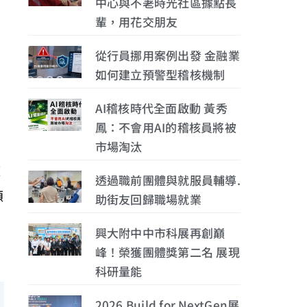
中心與不荖時光社區據點長
輩，用花交朋友
從行員挪用案例出發 金融業
如何建立預警型稽核機制
AI稽核時代全面啟動 黃秀
鳳：不會用AI的稽核員將被
市場淘汰
源
透過職前團體與就服員輔導.
碩
助街友回歸職場就業
興大附中中市科展再創巔
峰！榮獲團體獎第二名 展現
科研量能
2026 Build for NextGen展