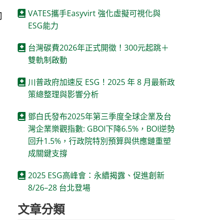
VATES攜手Easyvirt 強化虛擬可視化與
司
ESG能力
台灣碳費2026年正式開徵！300元起跳＋
雙軌制啟動
川普政府加速反 ESG！2025 年 8 月最新政
策總整理與影響分析
鄧白氏發布2025年第三季度全球企業及台
業
灣企業樂觀指數: GBOI下降6.5%，BOI逆勢
回升1.5%，行政院特別預算與供應鏈重塑
成關鍵支撐
2025 ESG高峰會：永續揭露、促進創新
8/26–28 台北登場
文章分類