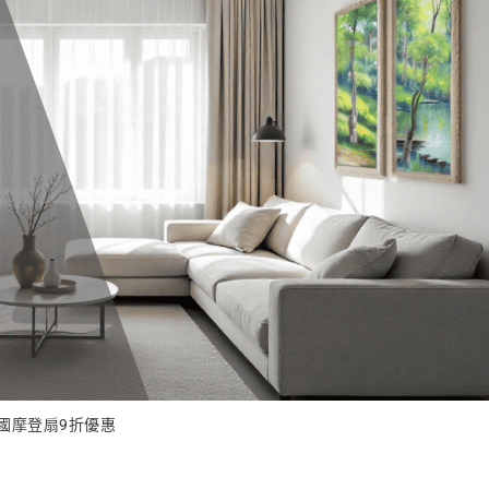
國摩登扇9折優惠