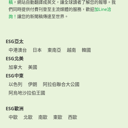
稿
，網站自動翻譯成英文，讓全球讀者了解您的報導。我
們同時提供付費刊登至主流媒體的服務，歡迎
加Line洽
詢！
讓您的新聞稿傳達至世界。
ESG亞太
中港澳台
日本
東南亞
越南
韓國
ESG北美
加拿大
美國
ESG中東
以色列
伊朗
阿拉伯聯合大公國
阿烏地沙拉伯王國
ESG歐洲
中歐
北歐
南歐
東歐
西歐